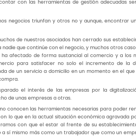
contar con las herramientas de gestión adecuadas ser
negocios triunfan y otros no y aunque, encontrar una r
uchos de nuestros asociados han cerrado sus establec
a nadie que continúe con el negocio, y muchos otros cas
9 ha afectado de forma sustancial al comercio y a los
mercio para satisfacer no solo el incremento de la
a de un servicio a domicilio en un momento en el que 
 compra.
arado el interés de las empresas por la digitalizaci
cho de unas empresas a otras.
 no conocen las herramientas necesarias para poder rent
con lo que en la actual situación económica agravada p
ramos con que el estar al frente de su establecimien
e a sí mismo más como un trabajador que como un empres