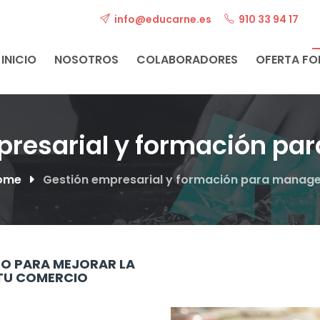
info@educarne.es
910 33 94 17
INICIO
NOSOTROS
COLABORADORES
OFERTA F
presarial y formación pa
ome
Gestión empresarial y formación para manage
PO PARA MEJORAR LA
 TU COMERCIO