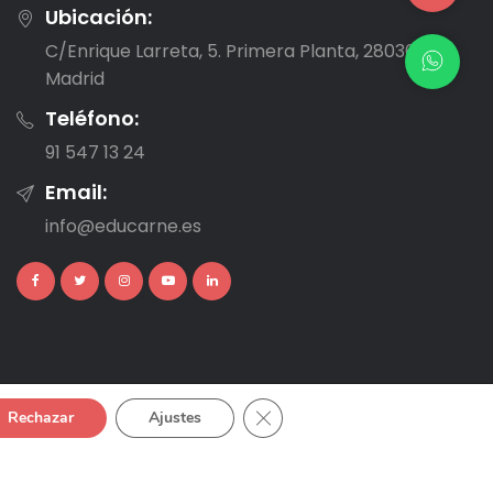
Ubicación:
C/Enrique Larreta, 5. Primera Planta, 28036,
Madrid
Teléfono:
91 547 13 24
Email:
info@educarne.es
Cerrar el banner de cookies R
Rechazar
Ajustes