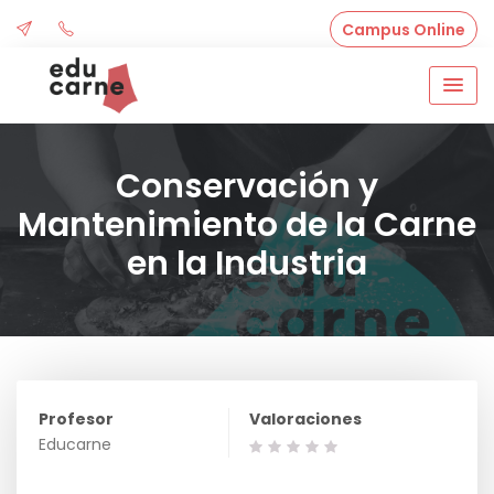
Skip
Campus Online
to
content
Conservación y
Mantenimiento de la Carne
en la Industria
Profesor
Valoraciones
Educarne