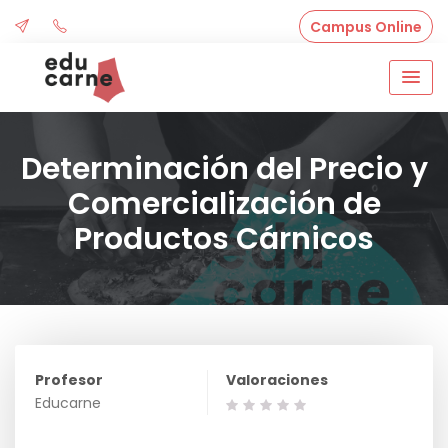
Skip
Campus Online
to
content
Determinación del Precio y
Comercialización de
Productos Cárnicos
Profesor
Valoraciones
Educarne