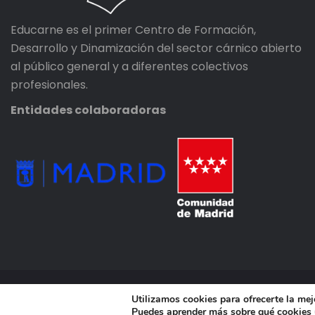
Educarne es el primer Centro de Formación,
Desarrollo y Dinamización del sector cárnico abierto
al público general y a diferentes colectivos
profesionales.
Entidades colaboradoras
© 2020, Educarne, Derechos reservados.
Utilizamos cookies para ofrecerte la mej
Política de privacidad
-
Términos y condiciones
-
Política
Puedes aprender más sobre qué cookies u