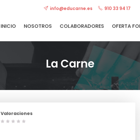
info@educarne.es
910 33 94 17
INICIO
NOSOTROS
COLABORADORES
OFERTA F
La Carne
Valoraciones