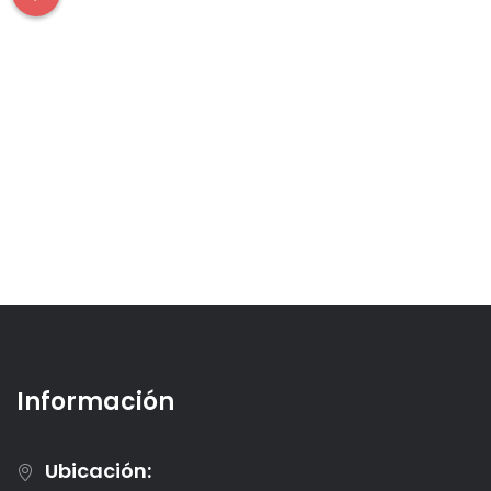
(0 valoraciones)
Productos Cárnicos
Tratados por el Calor
Educarne
Información
Ubicación: