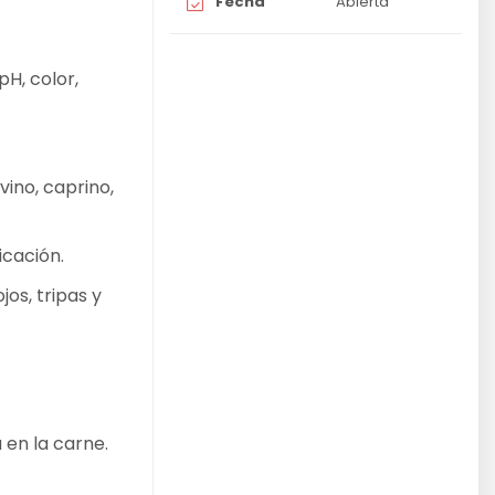
Fecha
Abierta
pH, color,
vino, caprino,
icación.
jos, tripas y
 en la carne.