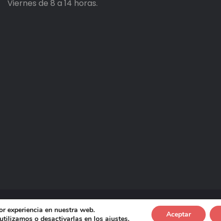
Viernes de 8 a 14 horas.
or experiencia en nuestra web.
Aceptar
 de Calidad de Educarne
-
Proveedores
tilizamos o desactivarlas en los
ajustes
.