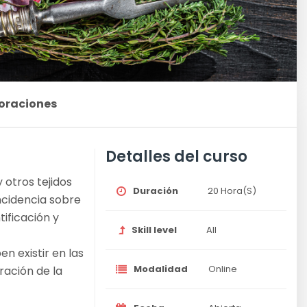
oraciones
Detalles del curso
 otros tejidos
Duración
20 Hora(s)
ncidencia sobre
tificación y
Skill level
All
n existir en las
Modalidad
Online
ación de la