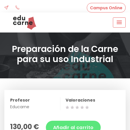
Skip
Campus Online
to
content
Preparación de la Carne
para su uso Industrial
Profesor
Valoraciones
Educarne
130,00 €
Añadir al carrito