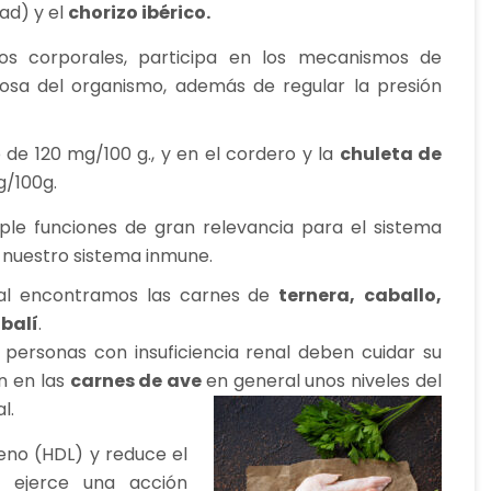
dad) y el
chorizo ibérico.
idos corporales, participa en los mecanismos de
iosa del organismo, además de regular la presión
de 120 mg/100 g., y en el cordero y la
chuleta de
g/100g.
le funciones de gran relevancia para el sistema
 nuestro sistema inmune.
al encontramos las carnes de
ternera,
caballo,
abalí
.
s personas con insuficiencia renal deben cuidar su
n en las
carnes de ave
en general unos niveles del
l.
eno (HDL) y reduce el
e ejerce una acción