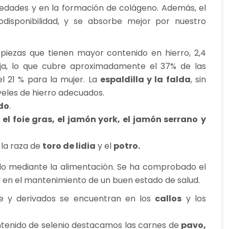
edades y en la formación de colágeno. Además, el
disponibilidad, y se absorbe mejor por nuestro
piezas que tienen mayor contenido en hierro, 2,4
guja, lo que cubre aproximadamente el 37% de las
 21 % para la mujer. La
espaldilla y la falda
, sin
veles de hierro adecuados.
ado
.
r
el foie gras, el jamón york, el jamón serrano
y
 la raza de
toro de lidia
y el
potro.
lo mediante la alimentación. Se ha comprobado el
y en el mantenimiento de un buen estado de salud.
e y derivados se encuentran en los
callos
y los
ntenido de selenio destacamos las carnes de
pavo,