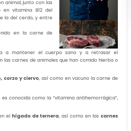
n animal, junto con las
 en vitamina B12 del
 la del cerdo, y entre
enido en la carne de
da a mantener el cuerpo sano y a retrasar el
n las carnes de animales que han comido hierba o
, corzo y ciervo
, así como en vacuno la carne de
 es conocida como la “vitamina antihemorrágica”,
en el
hígado de ternera
, así como en las
carnes