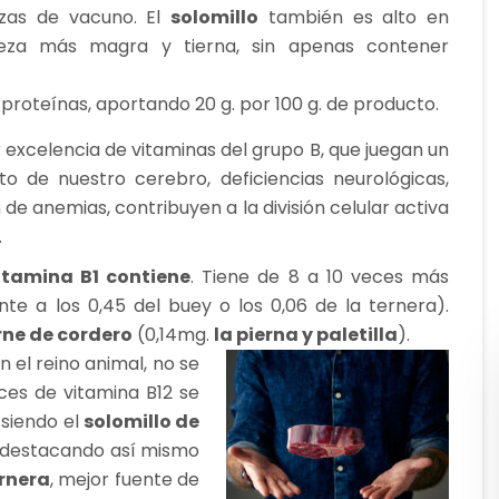
ezas de vacuno. El
solomillo
también es alto en
eza más magra y tierna, sin apenas contener
 proteínas, aportando 20 g. por 100 g. de producto.
r excelencia de vitaminas del grupo B, que juegan un
 de nuestro cerebro, deficiencias neurológicas,
de anemias, contribuyen a la división celular activa
.
itamina B1 contiene
. Tiene de 8 a 10 veces más
nte a los 0,45 del buey o los 0,06 de la ternera).
rne de cordero
(0,14mg.
la pierna y paletilla
).
el reino animal, no se
ces de vitamina B12 se
 siendo el
solomillo de
 destacando así mismo
rnera
, mejor fuente de