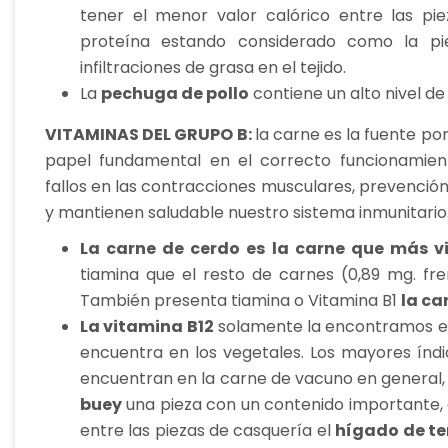
tener el menor valor calórico entre las pi
proteína estando considerado como la pi
infiltraciones de grasa en el tejido.
La
pechuga de pollo
contiene un alto nivel de
VITAMINAS DEL GRUPO B:
la carne es la fuente po
papel fundamental en el correcto funcionamiento
fallos en las contracciones musculares, prevención 
y mantienen saludable nuestro sistema inmunitario
La carne de cerdo es la carne que más v
tiamina que el resto de carnes (0,89 mg. fre
También presenta tiamina o Vitamina B1
la ca
La vitamina B12
solamente la encontramos en 
encuentra en los vegetales. Los mayores índi
encuentran en la carne de vacuno en general,
buey
una pieza con un contenido importante,
entre las piezas de casquería el
hígado de te