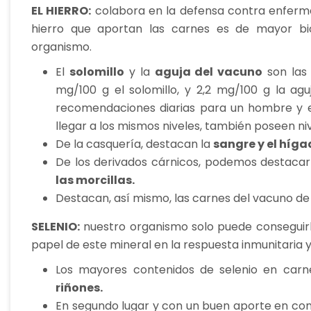
EL HIERRO:
colabora en la defensa contra enferm
hierro que aportan las carnes es de mayor bio
organismo.
El
solomillo
y la
aguja del vacuno
son las 
mg/100 g el solomillo, y 2,2 mg/100 g la a
recomendaciones diarias para un hombre y el
llegar a los mismos niveles, también poseen ni
De la casquería, destacan la
sangre y el híg
De los derivados cárnicos, podemos destaca
las morcillas.
Destacan, así mismo, las carnes del vacuno de
SELENIO:
nuestro organismo solo puede conseguir
papel de este mineral en la respuesta inmunitaria 
Los mayores contenidos de selenio en carn
riñones.
En segundo lugar y con un buen aporte en co