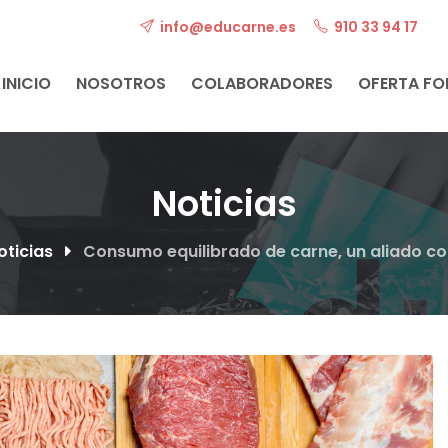
info@educarne.es
910 33 94 17
INICIO
NOSOTROS
COLABORADORES
OFERTA F
Noticias
oticias
Consumo equilibrado de carne, un aliado co