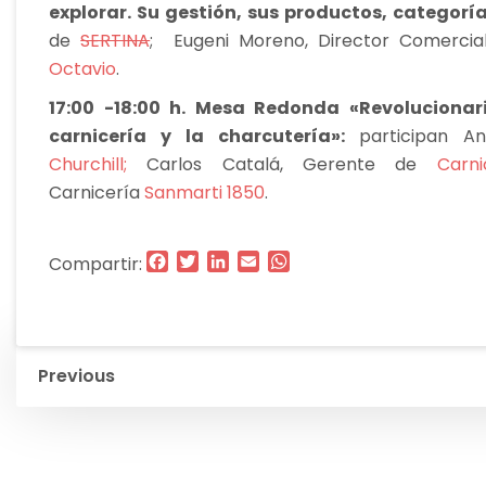
explorar. Su gestión, sus productos, categoría
de
SERTINA
; Eugeni Moreno, Director Comerci
Octavio
.
17:00 -18:00 h. Mesa Redonda «Revolucionari
carnicería y la charcutería»:
participan A
Churchill;
Carlos Catalá, Gerente de
Carn
Carnicería
Sanmarti 1850
.
Facebook
Twitter
LinkedIn
Email
WhatsApp
Compartir:
Navegación
Previous
de
entradas