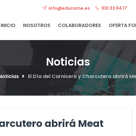
info@educarne.es
910 33 94 17
INICIO
NOSOTROS
COLABORADORES
OFERTA F
Noticias
Noticias
El Día del Carnicero y Charcutero abrirá M
harcutero abrirá Meat