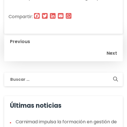
Facebook
Twitter
LinkedIn
Email
WhatsApp
Compartir:
Navegación
Previous
de
Next
entradas
Buscar:
Últimas noticias
Carnimad impulsa la formación en gestión de