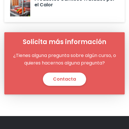
el Calor
Solicita más información
¿Tienes alguna pregunta sobre algún curso, o
quieres hacernos alguna pregunta?
Contacta