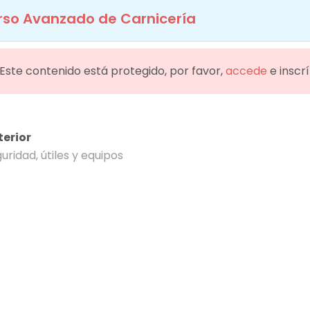
rso Avanzado de Carnicería
info@educarne.es
910 33 94 17
INICIO
NOSOTROS
COLABORADORES
OFERTA F
¡Este contenido está protegido, por favor,
accede
e inscr
rso Avanzado de Carnice
terior
uridad, útiles y equipos