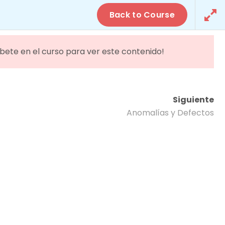
Campus Online
Back to Course
ORMATIVA
ACTUALIDAD
CONTACTO
íbete en el curso para ver este contenido!
ría
Siguiente
Anomalías y Defectos
AMPLÍA INFORMACIÓN