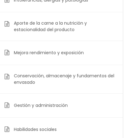
Intolerancias, alergias y patologías
Aporte de la carne a la nutrición y
estacionalidad del producto
Educarne es el primer Centro de Formación,
Desarrollo y Dinamización del sector cárnico abierto
Mejora rendimiento y exposición
al público general y a diferentes colectivos
profesionales.
Conservación, almacenaje y fundamentos del
Entidades colaboradoras
envasado
Gestión y administración
Habilidades sociales