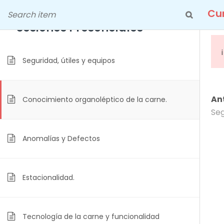
Skip
Cu
Día 1, 2 y 5 : Aula de Educarne
to
- Sesiones Presenciales
9
content
Seguridad, útiles y equipos
Cu
An
Conocimiento organoléptico de la carne.
Seg
Anomalías y Defectos
Estacionalidad.
Tecnología de la carne y funcionalidad