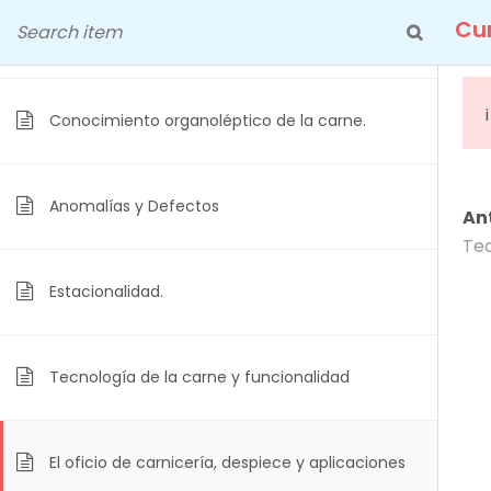
Skip
Cu
Seguridad, útiles y equipos
to
content
Conocimiento organoléptico de la carne.
Anomalías y Defectos
Cu
An
Tec
Estacionalidad.
Tecnología de la carne y funcionalidad
El oficio de carnicería, despiece y aplicaciones