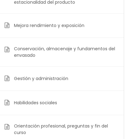
estacionalidad del producto
Mejora rendimiento y exposición
Educarne es el primer Centro de Formación,
Conservación, almacenaje y fundamentos del
Desarrollo y Dinamización del sector cárnico abierto
envasado
al público general y a diferentes colectivos
profesionales.
Gestión y administración
Entidades colaboradoras
Habilidades sociales
Orientación profesional, preguntas y fin del
curso
Utilizamos cookies para ofrecerte la mej