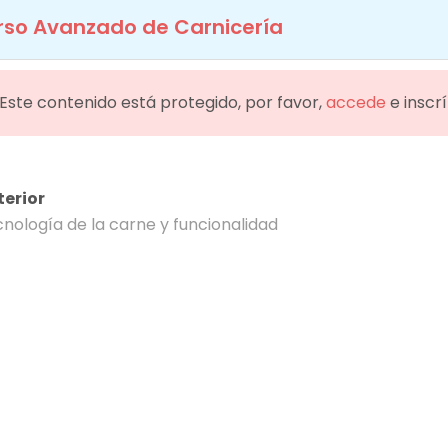
rso Avanzado de Carnicería
info@educarne.es
910 33 94 17
INICIO
NOSOTROS
COLABORADORES
OFERTA F
¡Este contenido está protegido, por favor,
accede
e inscr
rso Avanzado de Carnice
terior
nología de la carne y funcionalidad