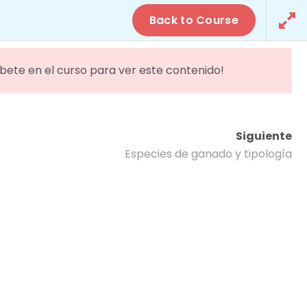
Campus Online
Back to Course
ORMATIVA
ACTUALIDAD
CONTACTO
íbete en el curso para ver este contenido!
ría
Siguiente
Especies de ganado y tipología
AMPLÍA INFORMACIÓN