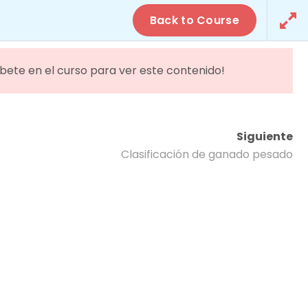
Campus Online
Back to Course
ORMATIVA
ACTUALIDAD
CONTACTO
íbete en el curso para ver este contenido!
ría
Siguiente
Clasificación de ganado pesado
AMPLÍA INFORMACIÓN