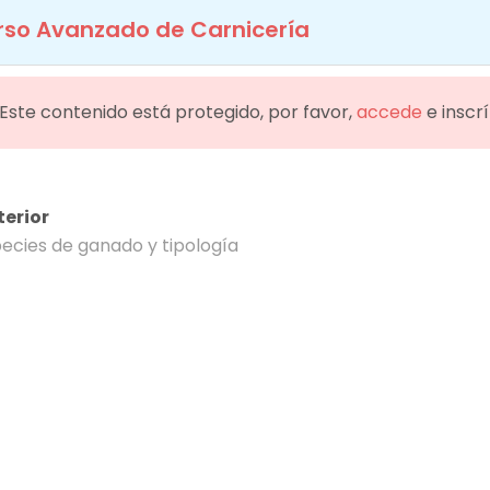
rso Avanzado de Carnicería
info@educarne.es
910 33 94 17
INICIO
NOSOTROS
COLABORADORES
OFERTA F
¡Este contenido está protegido, por favor,
accede
e inscr
rso Avanzado de Carnice
terior
ecies de ganado y tipología