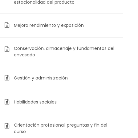
estacionalidad del producto
Mejora rendimiento y exposición
Educarne es el primer Centro de Formación,
Conservación, almacenaje y fundamentos del
Desarrollo y Dinamización del sector cárnico abierto
envasado
al público general y a diferentes colectivos
profesionales.
Gestión y administración
Entidades colaboradoras
Habilidades sociales
Orientación profesional, preguntas y fin del
curso
Utilizamos cookies para ofrecerte la mej