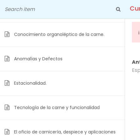
Skip
Cu
Seguridad, útiles y equipos
to
content
Conocimiento organoléptico de la carne.
Anomalías y Defectos
Cu
An
Esp
Estacionalidad.
Tecnología de la carne y funcionalidad
El oficio de carnicería, despiece y aplicaciones