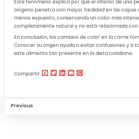
Este fenómeno explica por qué el interior de una pi
oxígeno penetra con mayor facilidad en las capas
menos expuesto, conservando un color más intenso.
completamente natural y no está relacionada con 
En conclusión, los cambios de color en la carne fo
Conocer su origen ayuda a evitar confusiones y a 
este alimento tan presente en la dieta cotidiana.
Facebook
Twitter
LinkedIn
Email
WhatsApp
Compartir:
Navegación
Previous
de
entradas