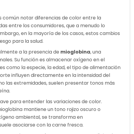
es común notar diferencias de color entre la
dudas entre los consumidores, que a menudo lo
 embargo, en la mayoría de los casos, estos cambios
esgo para la salud.
palmente a la presencia de
mioglobina
, una
imales. Su función es almacenar oxígeno en el
s como la especie, la edad, el tipo de alimentación
corte influyen directamente en la intensidad del
mo las extremidades, suelen presentar tonos más
eína.
lave para entender las variaciones de color.
mioglobina mantiene un tono rojizo oscuro o
oxígeno ambiental, se transforma en
 suele asociarse con la carne fresca.