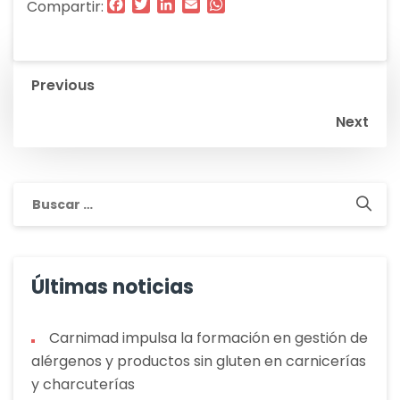
Facebook
Twitter
LinkedIn
Email
WhatsApp
Compartir:
Navegación
Previous
de
Next
entradas
Buscar:
Últimas noticias
Carnimad impulsa la formación en gestión de
alérgenos y productos sin gluten en carnicerías
y charcuterías