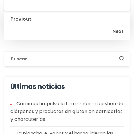
Navegación
Previous
de
Next
entradas
Buscar:
Últimas noticias
Carnimad impulsa la formación en gestión de
alérgenos y productos sin gluten en carnicerías
y charcuterías
La plancha, el vapor y el horno lideran las