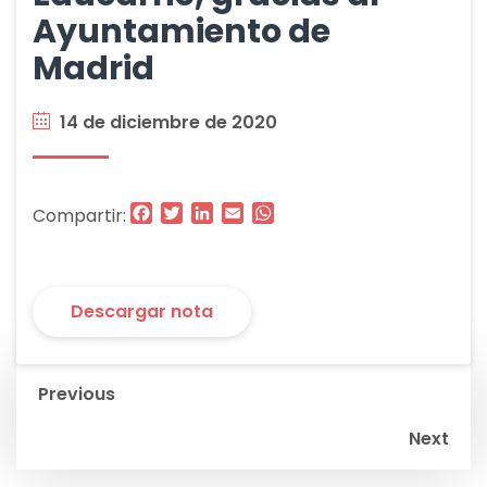
Ayuntamiento de
Madrid
14 de diciembre de 2020
Facebook
Twitter
LinkedIn
Email
WhatsApp
Compartir:
Descargar nota
Navegación
Previous
de
Next
entradas