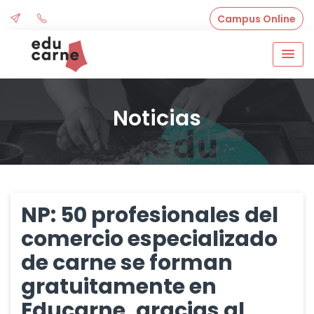
Skip
Campus Online
to
content
Noticias
NP: 50 profesionales del
comercio especializado
de carne se forman
gratuitamente en
Educarne, gracias al