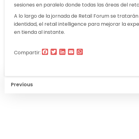
sesiones en paralelo donde todas las áreas del reta
A lo largo de la jornada de Retail Forum se tratar
identidad, el retail intelligence para mejorar la ex
en tienda al instante.
Facebook
Twitter
LinkedIn
Email
WhatsApp
Compartir:
Navegación
Previous
de
entradas